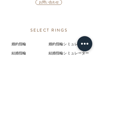
お問い合わせ
SELECT RINGS
婚約指輪
婚約指輪シミュレーター
結婚指輪
結婚指輪シミ
ュ
レーター
ブランド
今日、渡せる婚約指輪
カテゴリー
ダイヤモンドプロポーズ
プロポーズリング
プロポーズネックレス
ABOUT
L’AUBEについて
​ニュース
店舗
​交通アクセス