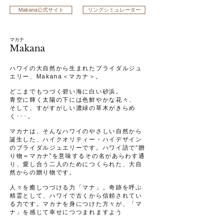
Makana公式サイト
リングシミュレーター
マカナ
Makana
ハワイの大自然から生まれたブライダルジュ
エリー、Makana＜マカナ＞。
どこまでもつづく碧い海に白い砂浜。
青空に輝く太陽の下には色鮮やかな花々、
そして、すがすがしい濃緑の草木がきらめ
く･･･。
マカナは、そんなハワイのやさしい自然から
誕生した、ハイクオリティー・ハイデザイン
のブライダルジュエリーです。ハワイ語で“贈
り物＝マカナ”を意味するその名があらわす通
り、愛し合う二人のためにつくられた、大自
然からの贈り物です。
人々を癒しつづける力「マナ」。奇跡を呼ぶ
精霊として、ハワイで古くから信頼されてい
る力です。マカナを身につけた方々が、「マ
ナ」を感じて幸せにつつまれますよう