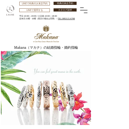
特典付来店予約
LINEで特典付き来店予約
カタログ請求
LINEで質問する
平日 10:30～19:00 /
土日祝 10:00～18:30
​定休日:火曜・水曜
（祝日の場合は営業） /
TEL:0853-21-6788
Makana（マカナ）の結婚指輪・婚約指輪