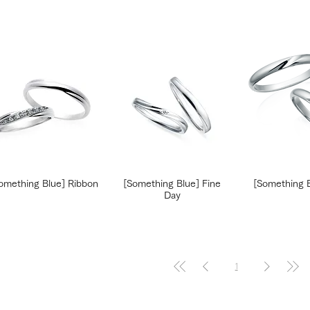
omething Blue] Ribbon
[Something Blue] Fine
[Something B
Day
1