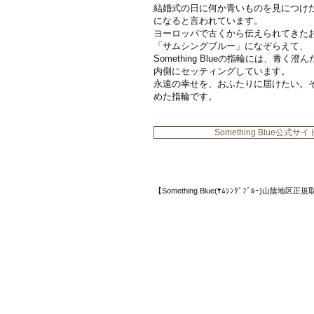
結婚式の日に何か青いものを見につけ
になると言われています。
ヨーロッパで古くから伝えられてきた
「サムシングブルー」になぞらえて、
Something Blueの指輪には、青く
内側にセッティングしています。
永遠の幸せを、おふたりに届けたい。
めた指輪です。
Something Blue公式サイ
【Something Blue(ｻﾑｼﾝｸﾞﾌﾞﾙｰ)山陰地区正