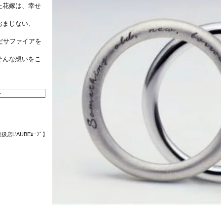
た花嫁は、幸せ
おまじない、
澄んだサファイアを
そんな想いをこ
ト
規取扱店L'AUBEﾛｰﾌﾞ】