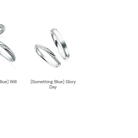
lue] Will
[Something Blue] Glory
Day