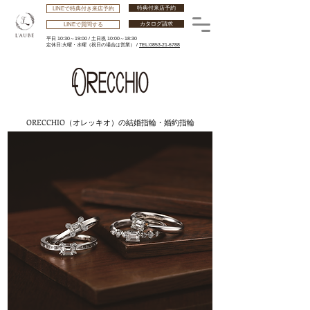
特典付来店予約
LINEで特典付き来店予約
カタログ請求
LINEで質問する
平日 10:30～19:00 /
土日祝 10:00～18:30
​定休日:火曜・水曜
（祝日の場合は営業） /
TEL:0853-21-6788
ORECCHIO（オレッキオ）の結婚指輪・婚約指輪