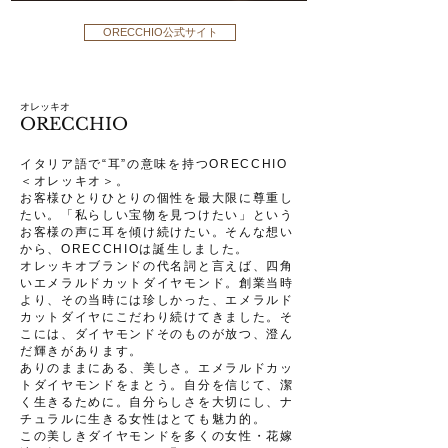
ORECCHIO公式サイト
オレッキオ
ORECCHIO
イタリア語で“耳”の意味を持つORECCHIO
＜オレッキオ＞。
お客様ひとりひとりの個性を最大限に尊重し
たい。「私らしい宝物を見つけたい」という
お客様の声に耳を傾け続けたい。そんな想い
から、ORECCHIOは誕生しました。
オレッキオブランドの代名詞と言えば、四角
いエメラルドカットダイヤモンド。創業当時
より、その当時には珍しかった、エメラルド
カットダイヤにこだわり続けてきました。そ
こには、ダイヤモンドそのものが放つ、澄ん
だ輝きがあります。
ありのままにある、美しさ。エメラルドカッ
トダイヤモンドをまとう。自分を信じて、潔
く生きるために。自分らしさを大切にし、ナ
チュラルに生きる女性はとても魅力的。
この美しきダイヤモンドを多くの女性・花嫁