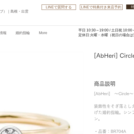
LINEで質問する
LINEで特典付き来店予約
ローブ）｜島根・出雲
平日 10:30～19:00 /
土日祝 10:00～
情報
婚約指輪
More
​定休日:火曜・水曜
（祝日の場合は営
[AbHeri] Circl
商品説明
[AbHeri] ～Ci
装飾性をそぎ落とし
げた婚約指輪。シン
ン。
・品番：BR704A