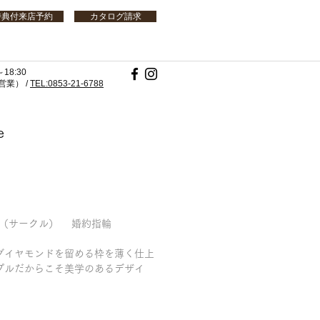
特典付来店予約
カタログ請求
18:30
業） /
TEL:0853-21-6788
e
rcle～（サークル） 婚約指輪
ダイヤモンドを留める枠を薄く仕上
プルだからこそ美学のあるデザイ