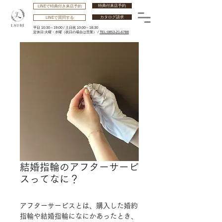
特典付来店予約
LINEで特典付き来店予約
カタログ請求
LINEで質問する
平日 10:30～19:00 /
土日祝 10:00～18:30
​定休日:火曜・水曜
（祝日の場合は営業） /
TEL:0853-21-6788
結婚指輪のアフターサービ
スってなに？
アフターサービスとは、購入した婚約
指輪や結婚指輪になにかあったとき、