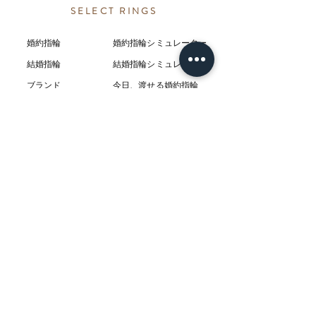
SELECT RINGS
婚約指輪
婚約指輪シミュレーター
結婚指輪
結婚指輪シミ
ュ
レーター
ブランド
今日、渡せる婚約指輪
カテゴリー
ダイヤモンドプロポーズ
プロポーズリング
プロポーズネックレス
ABOUT
L’AUBEについて
​ニュース
店舗
​交通アクセス
お客様の感想
コラム
​Q & A
​​フェア情報