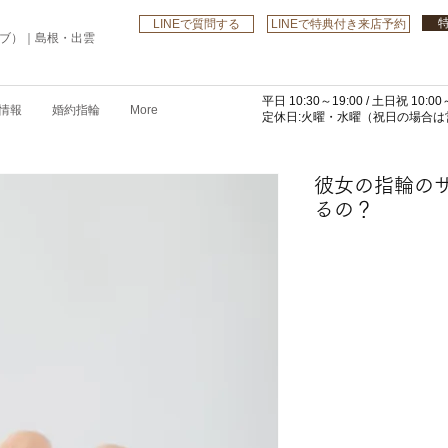
LINEで質問する
LINEで特典付き来店予約
ローブ）｜島根・出雲
平日 10:30～19:00 /
土日祝 10:00～
情報
婚約指輪
More
​定休日:火曜・水曜
（祝日の場合は営
彼女の指輪の
るの？