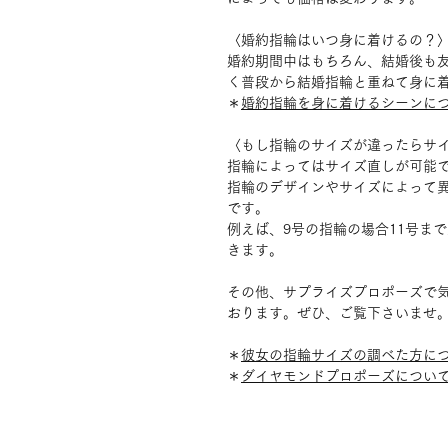
〈婚約指輪はいつ身に着けるの？
婚約期間中はもちろん、結婚後も
く普段から結婚指輪と重ねて身に
＊
婚約指輪を身に着けるシーンに
〈もし指輪のサイズが違ったらサ
指輪によってはサイズ直しが可能で
指輪のデザインやサイズによって異
です。
例えば、9号の指輪の場合11号ま
きます。
その他、サプライズプロポーズで
おります。ぜひ、ご覧下さいませ
＊
彼女の指輪サイズの調べた方に
＊
ダイヤモンドプロポーズについ