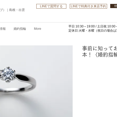
LINEで質問する
LINEで特典付き来店予約
ローブ）｜島根・出雲
平日 10:30～19:00 /
土日祝 10:00～
情報
婚約指輪
More
​定休日:火曜・水曜
（祝日の場合は営
事前に知って
本！〈婚約指