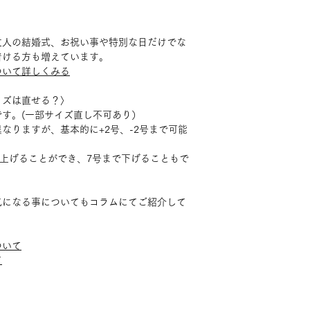
〉
友人の結婚式、お祝い事や特別な日だけでな
着ける方も増えています。
ついて詳しくみる
イズは直せる？〉
す。(一部サイズ直し不可あり）
なりますが、基本的に+2号、-2号まで可能
で上げることができ、7号まで下げることもで
気になる事についてもコラムにてご紹介して
。
ついて
て