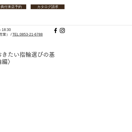
特典付来店予約
カタログ請求
18:30
業） /
TEL:0853-21-6788
おきたい指輪選びの基
輪編〉