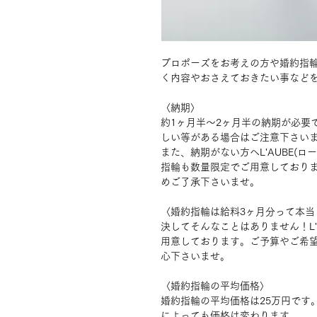
プロポーズをお考えの方や婚約指
く内容やおさえておきたい事など
〈納期〉
約1ヶ月半～2ヶ月半の納期が必要
しい等がある場合はご注意下さい
また、納期がない方へL'AUBE(
指輪も数量限定でご用意しており
めご了承下さいませ。
〈婚約指輪は給料3ヶ月分って本当
決してそんなことはありません！L'
用意しております。ご予算やご希
心下さいませ。
〈婚約指輪の平均価格〉
婚約指輪の平均価格は25万円です
によっても価格は変わります。