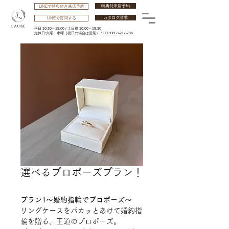
特典付来店予約
LINEで特典付き来店予約
カタログ請求
LINEで質問する
平日 10:30～19:00 /
土日祝 10:00～18:30
​定休日:火曜・水曜
（祝日の場合は営業） /
TEL:0853-21-6788
選べるプロポーズプラン！
プラン1～婚約指輪でプロポーズ～
リングケースをパカッとあけて婚約指
輪を贈る、王道のプロポーズ。