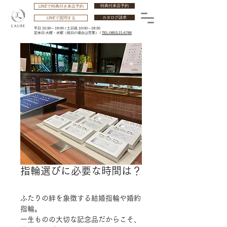
特典付来店予約
LINEで特典付き来店予約
カタログ請求
LINEで質問する
平日 10:30～19:00 /
土日祝 10:00～18:30
​定休日:火曜・水曜
（祝日の場合は営業） /
TEL:0853-21-6788
指輪選びに必要な時間は？
ふたりの絆を象徴する結婚
指輪や婚約
指輪
。
一生ものの大切な記念品だからこそ、