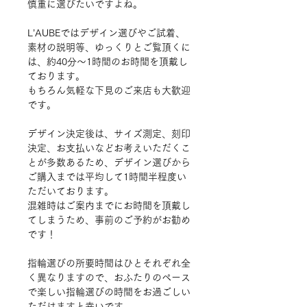
慎重に選びたいですよね
。
L
’
AUBE
ではデザイン選びやご試着、
素材の説明等、
ゆっくりと
ご覧
頂くに
は、
約
40分〜
1
時間
のお時間を頂戴し
ております。
もちろん気軽な下見のご来店も大歓迎
です。
デザイン決定後は、サイズ
測定
、刻印
決定
、
お支払いなどお考えいただくこ
とが多数あるため、デザイン選びから
ご購入までは平均して1時間半程度い
ただいております。
混雑時はご案内までにお時間を頂戴し
てしまうため、事前のご予約がお勧め
です！
指輪選びの所要時間はひとそれぞれ全
く異なりますので、おふたりのペース
で楽しい指輪選びの時間をお過ごしい
ただけますと幸いです。