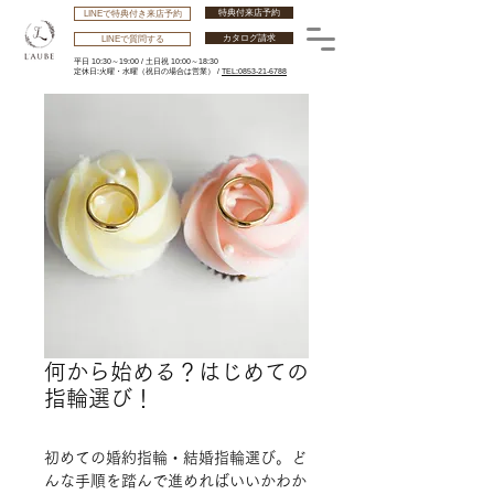
特典付来店予約
LINEで特典付き来店予約
カタログ請求
LINEで質問する
平日 10:30～19:00 /
土日祝 10:00～18:30
​定休日:火曜・水曜
（祝日の場合は営業） /
TEL:0853-21-6788
何から始める？はじめての
指輪選び！
初めての婚約指輪・結婚指輪選び。ど
んな手順を踏んで進めればいいかわか