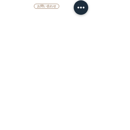
お問い合わせ
SELECT RINGS
婚約指輪
婚約指輪シミュレーター
結婚指輪
結婚指輪シミ
ュ
レーター
ブランド
今日、渡せる婚約指輪
カテゴリー
ダイヤモンドプロポーズ
プロポーズリング
プロポーズネックレス
ABOUT
L’AUBEについて
​ニュース