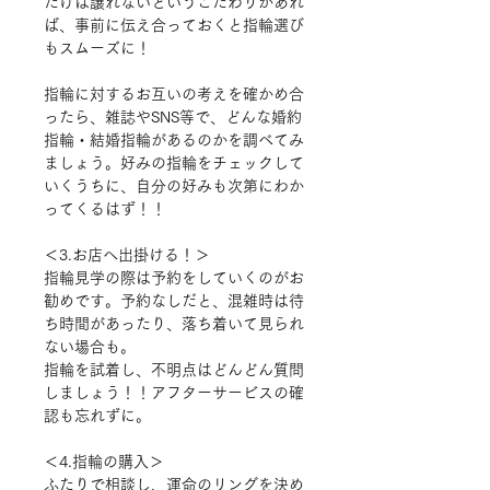
だけは譲れないというこだわりがあれ
ば、事前に伝え合っておくと指輪選び
もスムーズに！
指輪に対するお互いの考えを確かめ合
ったら、雑誌やSNS等で、どんな婚約
指輪・結婚指輪があるのかを調べてみ
ましょう。好みの指輪をチェックして
いくうちに、自分の好みも次第にわか
ってくるはず！！
＜3.お店へ出掛ける！＞
指輪見学の際は予約をしていくのがお
勧めです。予約なしだと、混雑時は待
ち時間があったり、落ち着いて見られ
ない場合も。
指輪を試着し、不明点はどんどん質問
しましょう！！
アフターサービスの確
認も忘れずに。
＜4.指輪の購入＞
ふたりで相談し、運命のリングを決め