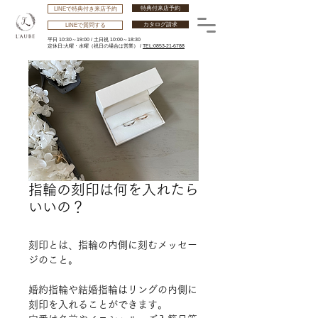
特典付来店予約
LINEで特典付き来店予約
カタログ請求
LINEで質問する
平日 10:30～19:00 /
土日祝 10:00～18:30
​定休日:火曜・水曜
（祝日の場合は営業） /
TEL:0853-21-6788
指輪の刻印は何を入れたら
いいの？
刻印とは、指輪の内側に刻むメッセー
ジのこと。
婚約指輪や結婚指輪はリングの内側に
刻印を入れることができます。