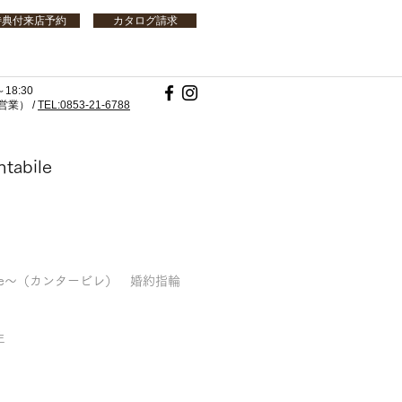
特典付来店予約
カタログ請求
18:30
業） /
TEL:0853-21-6788
ntabile
abile～（カンタービレ） 婚約指輪
生