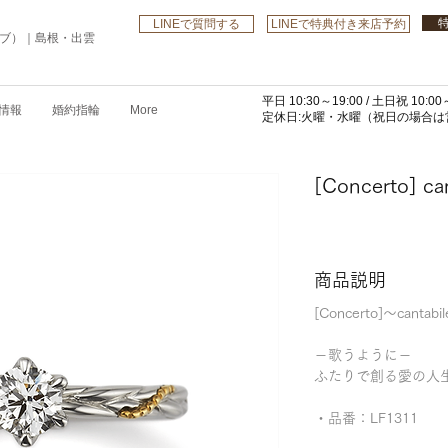
LINEで質問する
LINEで特典付き来店予約
ローブ）｜島根・出雲
平日 10:30～19:00 /
土日祝 10:00～
情報
婚約指輪
More
​定休日:火曜・水曜
（祝日の場合は営
[Concerto] ca
商品説明
[Concerto]
～cant
－歌うように－
ふたりで創る愛の人
・品番：LF1311