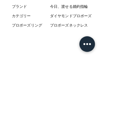
ブランド
今日、渡せる婚約指輪
カテゴリー
ダイヤモンドプロポーズ
プロポーズリング
プロポーズネックレス
ABOUT
L’AUBEについて
​ニュース
店舗
​交通アクセス
お客様の感想
コラム
​Q & A
​​フェア情報
​系列店
アクセサリー専門セレクトショップ indigo