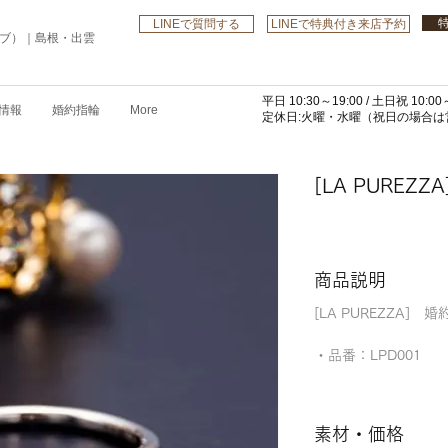
LINEで質問する
LINEで特典付き来店予約
ローブ）｜島根・出雲
平日 10:30～19:00 /
土日祝 10:00～
情報
婚約指輪
More
​定休日:火曜・水曜
（祝日の場合は営
[LA PUREZZA
商品説明
[LA PUREZZA] 
・品番：LPD001
素材・価格