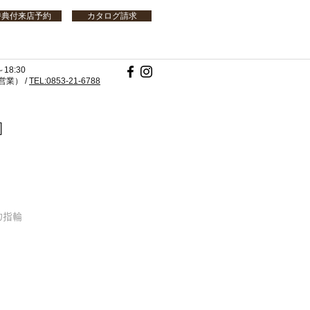
特典付来店予約
カタログ請求
18:30
業） /
TEL:0853-21-6788
]
婚約指輪