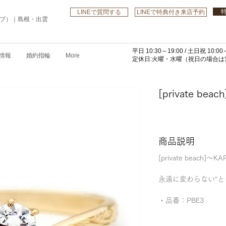
LINEで質問する
LINEで特典付き来店予約
ローブ）｜島根・出雲
平日 10:30～19:00 /
土日祝 10:00～
情報
婚約指輪
More
​定休日:火曜・水曜
（祝日の場合は営
[private beac
商品説明
[private beach
永遠に変わらない“と
・品番：PBE3