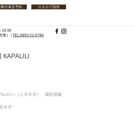
特典付来店予約
カタログ請求
18:30
業） /
TEL:0853-21-6788
h] KAPALILI
]～KAPALILI～（ときめき） 婚約指輪
きめき”