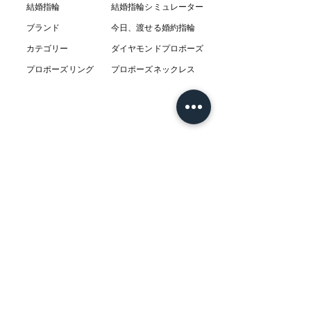
結婚指輪
結婚指輪シミ
ュ
レーター
ブランド
今日、渡せる婚約指輪
カテゴリー
ダイヤモンドプロポーズ
プロポーズリング
プロポーズネックレス
ABOUT
L’AUBEについて
​ニュース
店舗
​交通アクセス
お客様の感想
コラム
​Q & A
​​フェア情報
​系列店