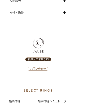
商品説明
[RosettE Life] ～Awakening～(アウェ
素材・価格
イクニング） 婚約指輪
〈センターダイヤ 0.20ct～〉
ー目覚めー
･プラチナ950 ￥314,000～
ふたりだから気付くこと ふたりだか
･K18イエローゴールド ￥336,000～
ら出会うこと はじめて知る世界へ
･K18ピンクゴールド ￥336,000～
と たくさんの扉が開かれていく
･K18ホワイトゴールド ￥358,000～
･K18シャンパンゴールド￥358,000～
・品番：ET-E-6
･K10イエローゴールド ￥314,000～
特典付ご来店予約
※全て税込価格
※ダイヤモンドを含めた価格です
お問い合わせ
※ダイヤモンドのグレードによって価
格が変動します
SELECT RINGS
婚約指輪
婚約指輪シミュレーター