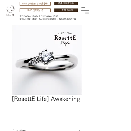
特典付来店予約
LINEで特典付き来店予約
カタログ請求
LINEで質問する
平日 10:30～19:00 /
土日祝 10:00～18:30
​定休日:火曜・水曜
（祝日の場合は営業） /
TEL:0853-21-6788
[RosettE Life] Awakening