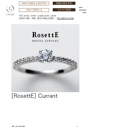
特典付来店予約
LINEで特典付き来店予約
カタログ請求
LINEで質問する
平日 10:30～19:00 /
土日祝 10:00～18:30
​定休日:火曜・水曜
（祝日の場合は営業） /
TEL:0853-21-6788
[RosettE] Currant