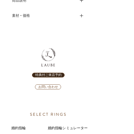
商品説明
[RosettE] ～Currant～ 婚約指輪
素材・価格
－すぐりの実－
〈センターダイヤ 0.20ct～〉
手をつなぎ いくつも季節を繰り返
･プラチナ900 ￥297,500～
し 歩み続ける人生の道程に ふたり
･K18イエローゴールド ￥336,000～
の愛は豊かに実る 美しく
･K18ピンクゴールド ￥336,000～
･K18シャンパンゴールド￥347,000～
・品番：GRD-E-26
･K18ホワイトゴールド ￥347,000～
･K10イエローゴールド ￥297,500～
特典付ご来店予約
※全て税込価格
※ダイヤモンドを含めた価格です
お問い合わせ
※ダイヤモンドのグレードによって価
格が変動します
SELECT RINGS
婚約指輪
婚約指輪シミュレーター