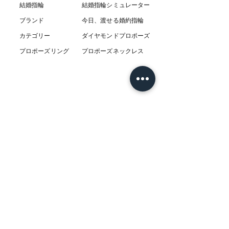
結婚指輪
結婚指輪シミ
ュ
レーター
ブランド
今日、渡せる婚約指輪
カテゴリー
ダイヤモンドプロポーズ
プロポーズリング
プロポーズネックレス
ABOUT
L’AUBEについて
​ニュース
店舗
​交通アクセス
お客様の感想
コラム
​Q & A
​​フェア情報
​系列店