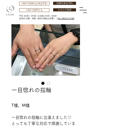
特典付来店予約
LINEで特典付き来店予約
カタログ請求
LINEで質問する
平日 10:30～19:00 /
土日祝 10:00～18:30
​定休日:火曜・水曜
（祝日の場合は営業） /
TEL:0853-21-6788
一目惚れの指輪
T様、M様
一目惚れの指輪に出逢えました♡
とっても丁寧な対応で感謝していま