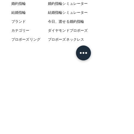
婚約指輪
婚約指輪シミュレーター
結婚指輪
結婚指輪シミ
ュ
レーター
ブランド
今日、渡せる婚約指輪
カテゴリー
ダイヤモンドプロポーズ
プロポーズリング
プロポーズネックレス
ABOUT
L’AUBEについて
​ニュース
店舗
​交通アクセス
お客様の感想
コラム
​Q & A
​​フェア情報
​系列店