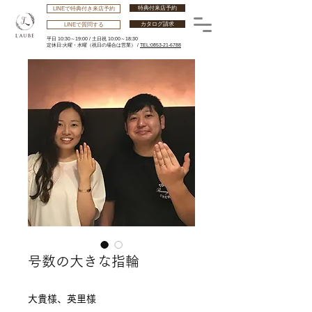
特典付来店予約
LINEで特典付き来店予約
カタログ請求
LINEで質問する
平日 10:30～19:00 /
土日祝 10:00～18:30
​定休日:火曜・水曜
（祝日の場合は営業） /
TEL:0853-21-6788
号数の大きな指輪
大貴様、英里様