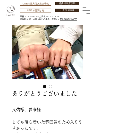
特典付来店予約
LINEで特典付き来店予約
カタログ請求
LINEで質問する
平日 10:30～19:00 /
土日祝 10:00～18:30
​定休日:火曜・水曜
（祝日の場合は営業） /
TEL:0853-21-6788
ありがとうございました
良佑様、夢来様
とても落ち着いた雰囲気のため入りや
すかったです。