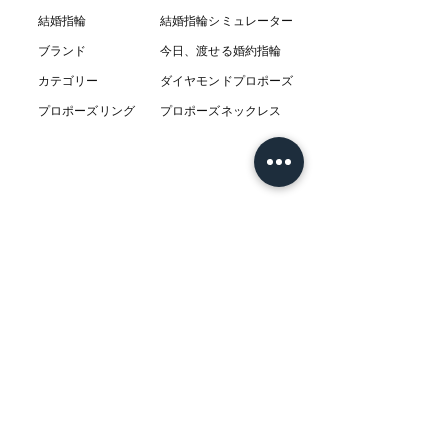
結婚指輪
結婚指輪シミ
ュ
レーター
ブランド
今日、渡せる婚約指輪
カテゴリー
ダイヤモンドプロポーズ
プロポーズリング
プロポーズネックレス
ABOUT
L’AUBEについて
​ニュース
店舗
​交通アクセス
お客様の感想
コラム
​Q & A
​​フェア情報
​系列店