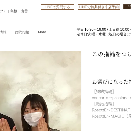
LINEで質問する
LINEで特典付き来店予約
ローブ）｜島根・出雲
平日 10:30～19:00 /
土日祝 10:00～
情報
婚約指輪
More
​定休日:火曜・水曜
（祝日の場合は営
この指輪をつ
お選びになった
［婚約指輪］
concerto～passiona
［結婚指輪］
RosettE～DESTI
RosettE～MAGIC