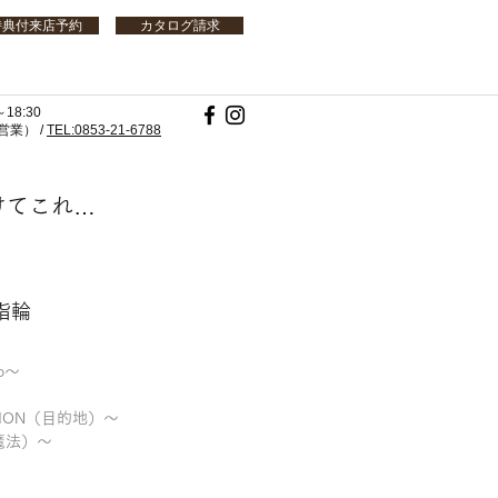
特典付来店予約
カタログ請求
18:30
業） /
TEL:0853-21-6788
けてこれ…
指輪
to～
NATION（目的地）～
（魔法）～