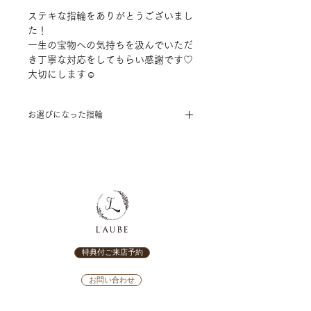
ステキな指輪をありがとうございまし
た！
一生の宝物への気持ちを汲んでいただ
き丁寧な対応をしてもらい感謝です♡
大切にします☺
お選びになった指輪
［結婚指輪］
Something Blue～Glory Day～
特典付ご来店予約
お問い合わせ