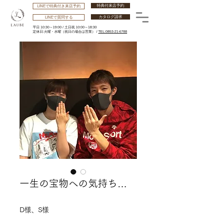
特典付来店予約
LINEで特典付き来店予約
カタログ請求
LINEで質問する
平日 10:30～19:00 /
土日祝 10:00～18:30
​定休日:火曜・水曜
（祝日の場合は営業） /
TEL:0853-21-6788
一生の宝物への気持ち…
D様、S様