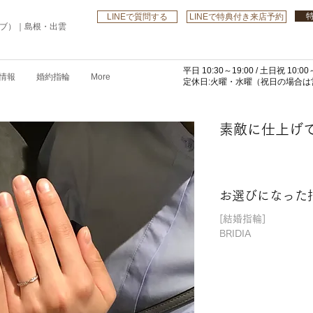
LINEで質問する
LINEで特典付き来店予約
ローブ）｜島根・出雲
平日 10:30～19:00 /
土日祝 10:00～
情報
婚約指輪
More
​定休日:火曜・水曜
（祝日の場合は営
素敵に仕上げ
お選びになった
[結婚指輪]
BRIDIA