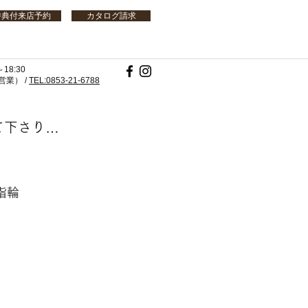
特典付来店予約
カタログ請求
18:30
業） /
TEL:0853-21-6788
て下さり…
指輪