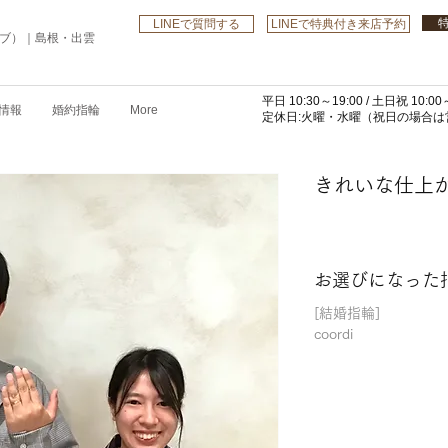
LINEで質問する
LINEで特典付き来店予約
ローブ）｜島根・出雲
平日 10:30～19:00 /
土日祝 10:00～
情報
婚約指輪
More
​定休日:火曜・水曜
（祝日の場合は営
きれいな仕上
お選びになった
[結婚指輪]
coordi