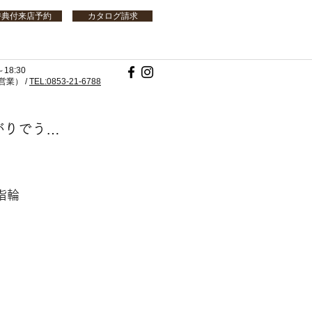
特典付来店予約
カタログ請求
18:30
業） /
TEL:0853-21-6788
がりでう…
指輪