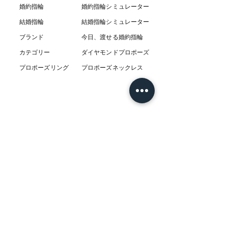
婚約指輪
婚約指輪シミュレーター
結婚指輪
結婚指輪シミ
ュ
レーター
ブランド
今日、渡せる婚約指輪
カテゴリー
ダイヤモンドプロポーズ
プロポーズリング
プロポーズネックレス
ABOUT
L’AUBEについて
​ニュース
店舗
​交通アクセス
お客様の感想
コラム
​Q & A
​​フェア情報
​系列店