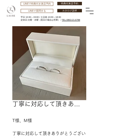
特典付来店予約
LINEで特典付き来店予約
カタログ請求
LINEで質問する
平日 10:30～19:00 /
土日祝 10:00～18:30
​定休日:火曜・水曜
（祝日の場合は営業） /
TEL:0853-21-6788
丁寧に対応して頂きあ…
T様、M様
丁寧に対応して頂きありがとうござい