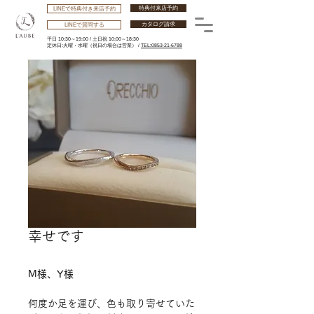
特典付来店予約
LINEで特典付き来店予約
カタログ請求
LINEで質問する
平日 10:30～19:00 /
土日祝 10:00～18:30
​定休日:火曜・水曜
（祝日の場合は営業） /
TEL:0853-21-6788
幸せです
M様、Y様
何度か足を運び、色も取り寄せていた