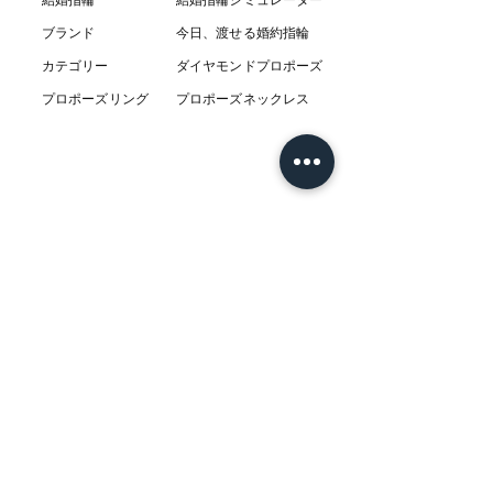
結婚指輪
結婚指輪シミ
ュ
レーター
ブランド
今日、渡せる婚約指輪
カテゴリー
ダイヤモンドプロポーズ
プロポーズリング
プロポーズネックレス
ABOUT
L’AUBEについて
​ニュース
店舗
​交通アクセス
お客様の感想
コラム
​Q & A
​​フェア情報
​系列店
アクセサリー専門セレクトショップ indigo