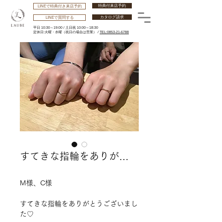
特典付来店予約
LINEで特典付き来店予約
カタログ請求
LINEで質問する
平日 10:30～19:00 /
土日祝 10:00～18:30
​定休日:火曜・水曜
（祝日の場合は営業） /
TEL:0853-21-6788
すてきな指輪をありが…
M様、C様
すてきな指輪をありがとうございまし
た♡