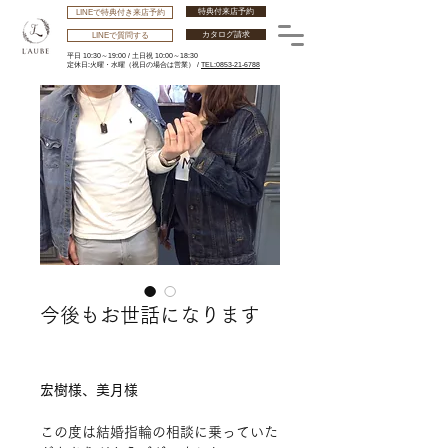
特典付来店予約
LINEで特典付き来店予約
カタログ請求
LINEで質問する
平日 10:30～19:00 /
土日祝 10:00～18:30
​定休日:火曜・水曜
（祝日の場合は営業） /
TEL:0853-21-6788
今後もお世話になります
宏樹様、美月様
この度は結婚指輪の相談に乗っていた