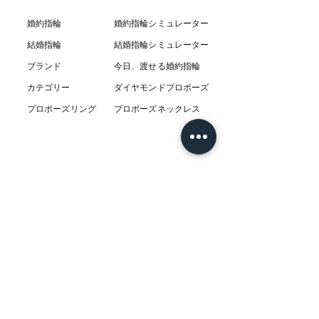
婚約指輪
婚約指輪シミュレーター
結婚指輪
結婚指輪シミ
ュ
レーター
ブランド
今日、渡せる婚約指輪
カテゴリー
ダイヤモンドプロポーズ
プロポーズリング
プロポーズネックレス
ABOUT
L’AUBEについて
​ニュース
店舗
​交通アクセス
お客様の感想
コラム
​Q & A
​​フェア情報