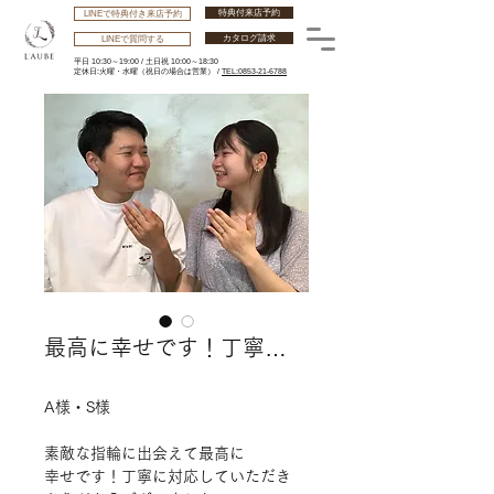
特典付来店予約
LINEで特典付き来店予約
カタログ請求
LINEで質問する
平日 10:30～19:00 /
土日祝 10:00～18:30
​定休日:火曜・水曜
（祝日の場合は営業） /
TEL:0853-21-6788
最高に幸せです！丁寧…
A様・S様
素敵な指輪に出会えて最高に
幸せです！丁寧に対応していただき