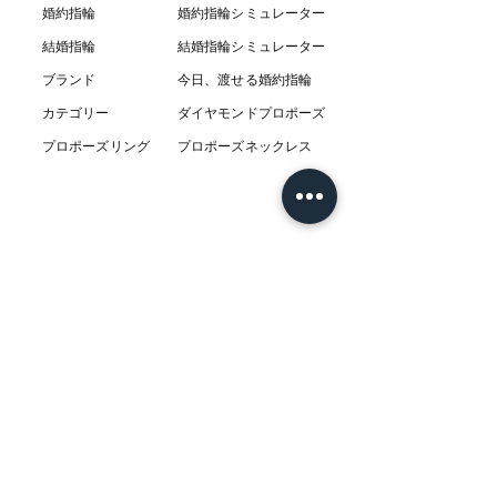
婚約指輪
婚約指輪シミュレーター
結婚指輪
結婚指輪シミ
ュ
レーター
ブランド
今日、渡せる婚約指輪
カテゴリー
ダイヤモンドプロポーズ
プロポーズリング
プロポーズネックレス
ABOUT
L’AUBEについて
​ニュース
店舗
​交通アクセス
お客様の感想
コラム
​Q & A
​​フェア情報
​系列店