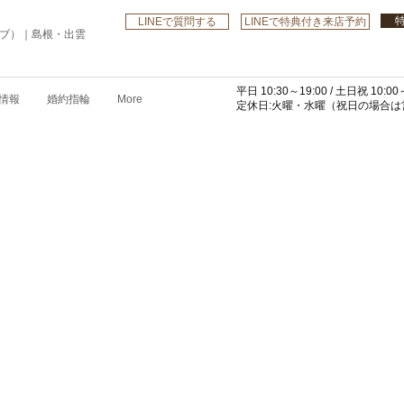
LINEで質問する
LINEで特典付き来店予約
ローブ）｜島根・出雲
平日 10:30～19:00 /
土日祝 10:00～
情報
婚約指輪
More
​定休日:火曜・水曜
（祝日の場合は営