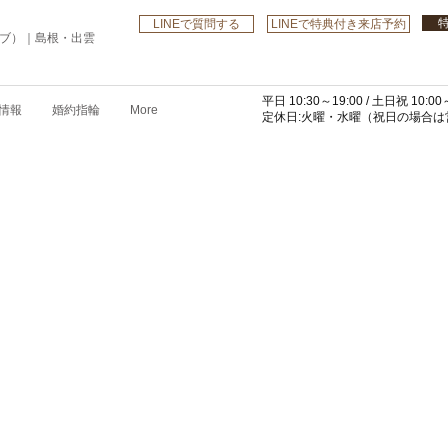
LINEで質問する
LINEで特典付き来店予約
ローブ）｜島根・出雲
平日 10:30～19:00 /
土日祝 10:00～
情報
婚約指輪
More
​定休日:火曜・水曜
（祝日の場合は営