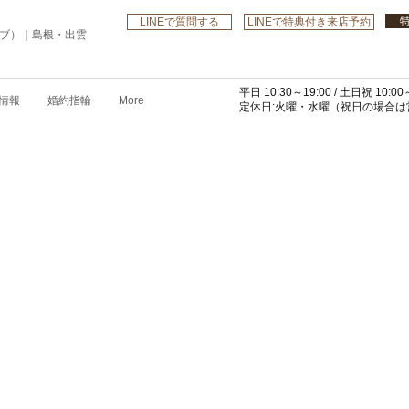
LINEで質問する
LINEで特典付き来店予約
ローブ）｜島根・出雲
平日 10:30～19:00 /
土日祝 10:00～
情報
婚約指輪
More
​定休日:火曜・水曜
（祝日の場合は営