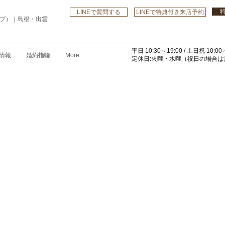
LINEで質問する
LINEで特典付き来店予約
ローブ）｜島根・出雲
平日 10:30～19:00 /
土日祝 10:00～
情報
婚約指輪
More
​定休日:火曜・水曜
（祝日の場合は営