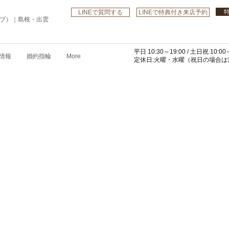
LINEで質問する
LINEで特典付き来店予約
ローブ）｜島根・出雲
平日 10:30～19:00 /
土日祝 10:00～
情報
婚約指輪
More
​定休日:火曜・水曜
（祝日の場合は営