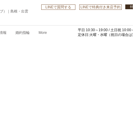
LINEで質問する
LINEで特典付き来店予約
ローブ）｜島根・出雲
平日 10:30～19:00 /
土日祝 10:00～
情報
婚約指輪
More
​定休日:火曜・水曜
（祝日の場合は営