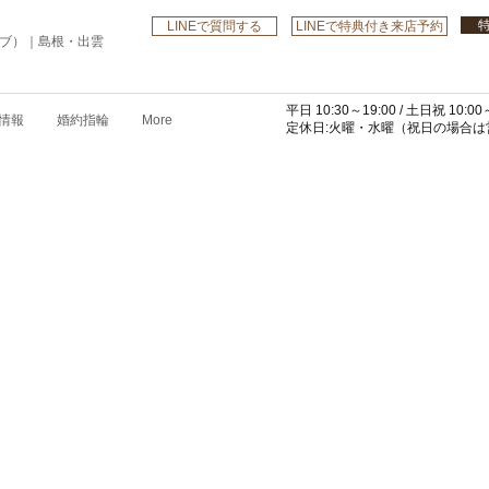
LINEで質問する
LINEで特典付き来店予約
ローブ）｜島根・出雲
平日 10:30～19:00 /
土日祝 10:00～
情報
婚約指輪
More
​定休日:火曜・水曜
（祝日の場合は営