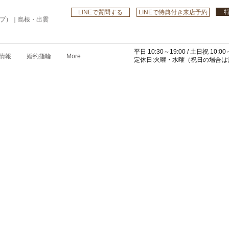
LINEで質問する
LINEで特典付き来店予約
ローブ）｜島根・出雲
平日 10:30～19:00 /
土日祝 10:00～
情報
婚約指輪
More
​定休日:火曜・水曜
（祝日の場合は営