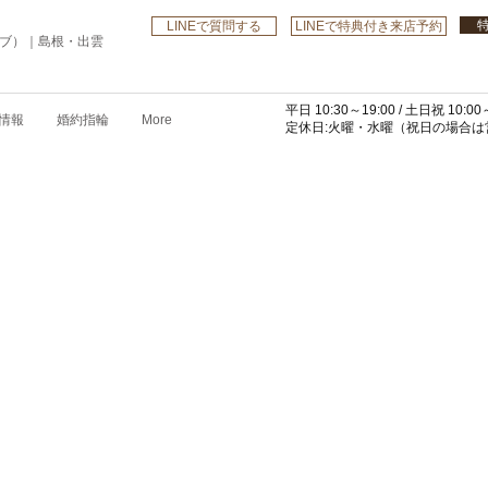
LINEで質問する
LINEで特典付き来店予約
ローブ）｜島根・出雲
平日 10:30～19:00 /
土日祝 10:00～
情報
婚約指輪
More
​定休日:火曜・水曜
（祝日の場合は営