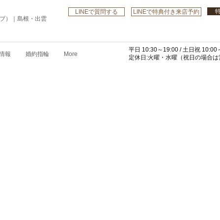
LINEで質問する
LINEで特典付き来店予約
ローブ）｜島根・出雲
平日 10:30～19:00 /
土日祝 10:00～
情報
婚約指輪
More
​定休日:火曜・水曜
（祝日の場合は営