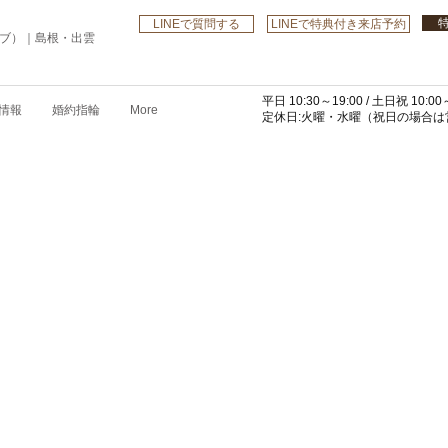
LINEで質問する
LINEで特典付き来店予約
ローブ）｜島根・出雲
平日 10:30～19:00 /
土日祝 10:00～
情報
婚約指輪
More
​定休日:火曜・水曜
（祝日の場合は営