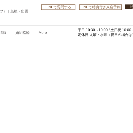
LINEで質問する
LINEで特典付き来店予約
ローブ）｜島根・出雲
平日 10:30～19:00 /
土日祝 10:00～
情報
婚約指輪
More
​定休日:火曜・水曜
（祝日の場合は営