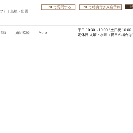
LINEで質問する
LINEで特典付き来店予約
ローブ）｜島根・出雲
平日 10:30～19:00 /
土日祝 10:00～
情報
婚約指輪
More
​定休日:火曜・水曜
（祝日の場合は営