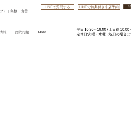
LINEで質問する
LINEで特典付き来店予約
ローブ）｜島根・出雲
平日 10:30～19:00 /
土日祝 10:00～
情報
婚約指輪
More
​定休日:火曜・水曜
（祝日の場合は営