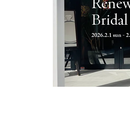
Renew
Bridal
​2026.2.1 sun - 2