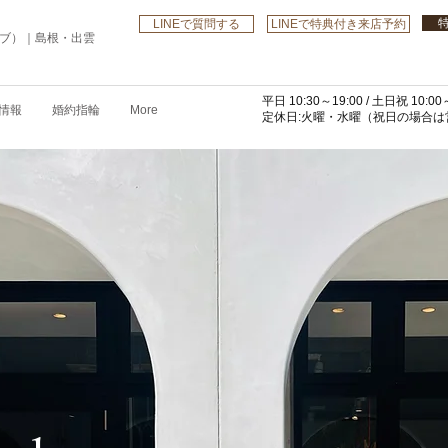
LINEで質問する
LINEで特典付き来店予約
ローブ）｜島根・出雲
平日 10:30～19:00 /
土日祝 10:00～
情報
婚約指輪
More
​定休日:火曜・水曜
（祝日の場合は営