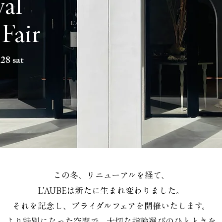
al
 Fair
.28 sat
この冬、リニューアルを経て、
L’AUBEは新たに生まれ変わりました。
それを記念し、ブライダルフェアを開催いたします。
より特別になった空間で、大切な指輪選びのひとときを