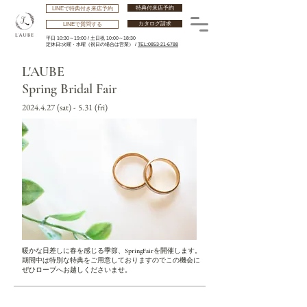
特典付来店予約
LINEで特典付き来店予約
カタログ請求
LINEで質問する
平日 10:30～19:00 /
土日祝 10:00～18:30
​定休日:火曜・水曜
（祝日の場合は営業） /
TEL:0853-21-6788
L'AUBE
Spring Bridal Fair
2024.4.27
(sat) - 5.31 (fri)
暖かな日差しに春を感じる季節、​SpringFairを開催します。
期間中は特別な特典をご用意しておりますのでこの機会に
ぜひローブへお越しくださいませ。