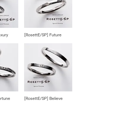
uxury
[RosettE/SP] Future
ortune
[RosettE/SP] Believe