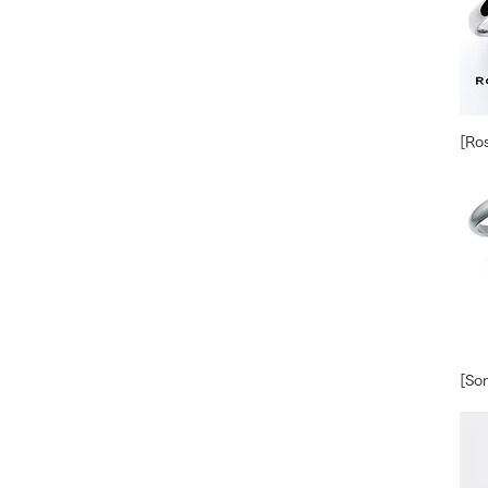
[Ro
[So