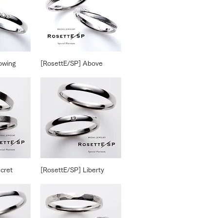
owing
[RosettE/SP] Above
cret
[RosettE/SP] Liberty