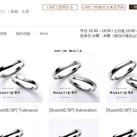
LINEで質問する
LINEで特典付き来店予約
ローブ）｜島根・出雲
平日 10:30～19:00 /
土日祝 10:00～
情報
婚約指輪
More
​定休日:火曜・水曜
（祝日の場合は営
​鍛造製法
settE/SP] Tolerance
[RosettE/SP] Admiration
[RosettE/SP] C