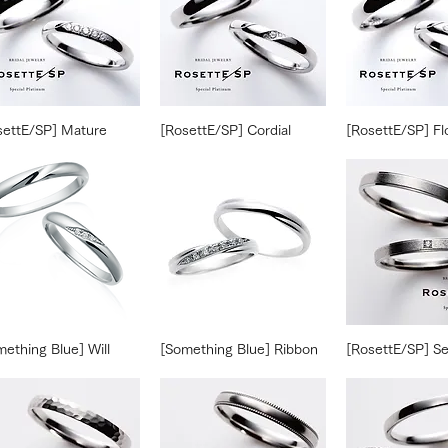
settE/SP] Mature
[RosettE/SP] Cordial
[RosettE/SP] Fl
mething Blue] Will
[Something Blue] Ribbon
[RosettE/SP] Se