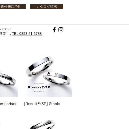
特典付来店予約
カタログ請求
18:30
業） /
TEL:0853-21-6788
omparison
[RosettE/SP] Stable