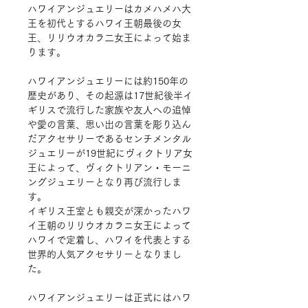
ハワイアンジュエリーはカメハメハ大
王を初代とするハワイ王朝最後の女
王、リリウオカラ二女王によって始ま
ります。
ハワイアンジュエリーには約
150
年の
歴史があり、その起源は
17
世紀後半イ
ギリスで流行した家族や友人への追悼
や愛の言葉、思い出の言葉を彫り込ん
だアクセサリーであるセンチメンタル
ジュエリーが
19
世紀にヴィクトリア女
王によって、ヴィクトリアン・モーニ
ングジュエリーとなり再び流行しま
す。
イギリス王室とも親交が深かったハワ
イ王朝のリリウオカラニ女王によって
ハワイで定着し、ハワイを代表とする
世界的人気アクセサリーとなりまし
た。
ハワイアンジュエリーは正式にはハワ