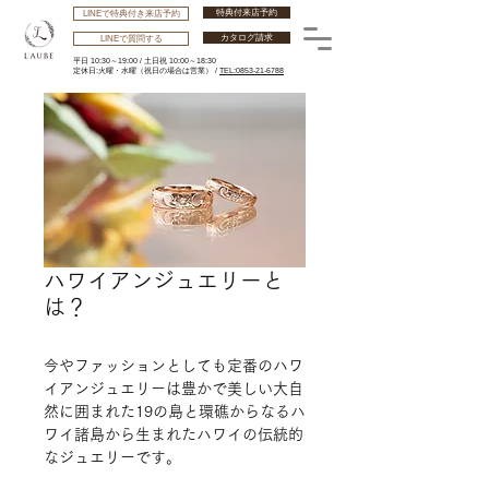
特典付来店予約
LINEで特典付き来店予約
カタログ請求
LINEで質問する
平日 10:30～19:00 /
土日祝 10:00～18:30
​定休日:火曜・水曜
（祝日の場合は営業） /
TEL:0853-21-6788
ハワイアンジュエリーと
は？
今やファッションとしても定番のハワ
イアンジュエリーは豊かで美しい大自
然に囲まれた
19
の島と環礁からなるハ
ワイ諸島から生まれたハワイの伝統的
なジュエリーです。