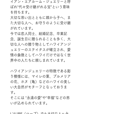
イアン・エアルーム・ジュエリーと呼
ばれ“代々受け継がれる宝”という意味
を持ちます。
大切な思い出とともに親から子へ、ま
た大切な人へ、お守りのように受け継
がれています。
今では恋人同士、結婚記念、卒業記
念、誕生日に贈られることも多く、大
切な人への贈り物としてハワイアンジ
ュエリーのステイタスが確立され、愛
情の象徴としてハワイだけではなく世
界中の人たちに親しまれています。
ハワイアンジュエリーの特徴である彫
り模様には、マイレの葉、プルメリア
の花、ホヌ（亀）などのハワイの美し
い大自然がモチーフとなっておりま
す。
そこには
“永遠の愛”や“幸福”などの思
いが込められています。
L
’
AUBE
（ローブ）でも大切な人へ永