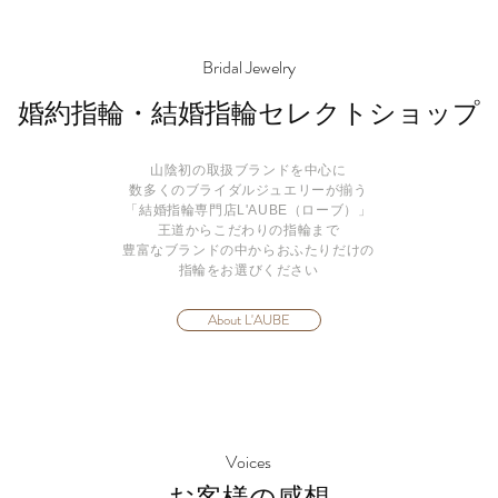
Bridal Jewelry
婚約指輪・結婚指輪
セレクトショップ
山陰初の取扱ブランドを中心に
数多くのブライダルジュエリーが揃う
「結婚指輪専門店L'AUBE（ローブ）」
王道からこだわりの指輪まで
豊富なブランドの中からおふたりだけの
指輪をお選びください
About L'AUBE
Voices
お客様の感想