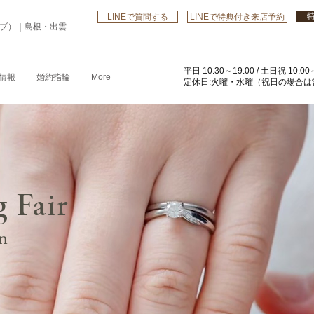
LINEで質問する
LINEで特典付き来店予約
ローブ）｜島根・出雲
平日 10:30～19:00 /
土日祝 10:00～
情報
婚約指輪
More
​定休日:火曜・水曜
（祝日の場合は営
g Fair
on