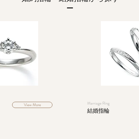
Marriage Ring
View More
​結婚指輪